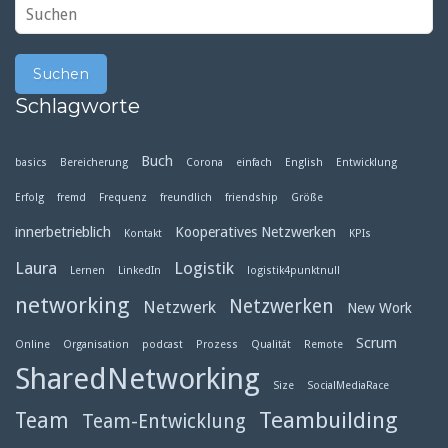
Schlagworte
Buch
basics
Bereicherung
Corona
einfach
English
Entwicklung
Erfolg
fremd
Frequenz
freundlich
friendship
Größe
innerbetrieblich
Kooperatives Netzwerken
Kontakt
KPIs
Laura
Logistik
Lernen
LinkedIn
logistik4punktnull
networking
Netzwerken
Netzwerk
New Work
Scrum
Online
Organisation
podcast
Prozess
Qualität
Remote
SharedNetworking
Size
SocialMediaRace
Teambuilding
Team
Team-Entwicklung